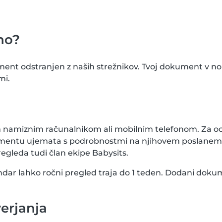
no?
ument odstranjen z naših strežnikov. Tvoj dokument v n
mi.
im namiznim računalnikom ali mobilnim telefonom. Za 
okumentu ujemata s podrobnostmi na njihovem poslane
gleda tudi član ekipe Babysits.
ndar lahko ročni pregled traja do 1 teden. Dodani dokume
erjanja