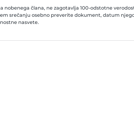
 nobenega člana, ne zagotavlja 100-odstotne verodosto
prvem srečanju osebno preverite dokument, datum njeg
arnostne nasvete.