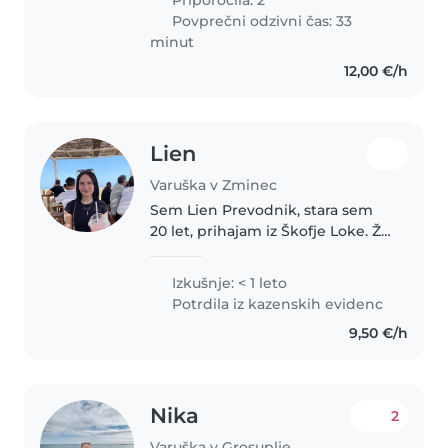
Povprečni odzivni čas: 33
minut
12,00 €/h
Lien
Varuška v Zminec
Sem Lien Prevodnik, stara sem
20 let, prihajam iz Škofje Loke. Že
od malega pazim na otroke
(družinske člane, sosedove
Izkušnje: < 1 leto
otroke). Narejeno imam srednjo
Potrdila iz kazenskih evidenc
vzgojiteljsko šolo. Trenutno
9,50 €/h
obiskujem..
Nika
2
Varuška v Grosuplje