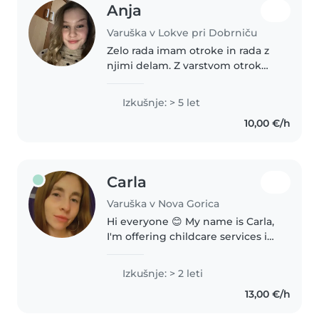
Anja
Varuška v Lokve pri Dobrniču
Zelo rada imam otroke in rada z
njimi delam. Z varstvom otrok
sem se prvič srečala pri 8 letih,
ko sem čuvala bratranca. Skozi
Izkušnje: > 5 let
leta sem si izkušnje nabirala v
10,00 €/h
srednji vzgojiteljski..
Carla
Varuška v Nova Gorica
Hi everyone 😊 My name is Carla,
I'm offering childcare services in
Nova Gorica, with an added
benefit that can be very helpful
Izkušnje: > 2 leti
for mixed-language families 🌍 If
13,00 €/h
one parent is a Spanish..