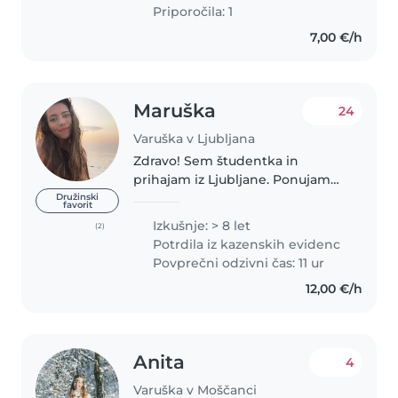
Priporočila: 1
7,00 €/h
Maruška
24
Varuška v Ljubljana
Zdravo! Sem študentka in
prihajam iz Ljubljane. Ponujam
varstvo otrok na vašem domu v
Družinski
favorit
Ljubljani. Za mano je sedem let
Izkušnje: > 8 let
(2)
izkušenj varstva otrok različnih
Potrdila iz kazenskih evidenc
starosti, od malčkov do
Povprečni odzivni čas: 11 ur
najstnikov...
12,00 €/h
Anita
4
Varuška v Moščanci