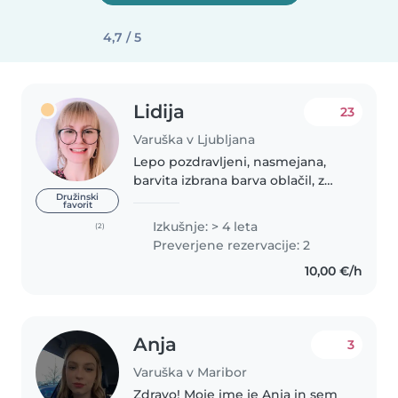
4,7 / 5
Lidija
23
Varuška v Ljubljana
Lepo pozdravljeni, nasmejana,
barvita izbrana barva oblačil, z
očalmi in blond dolgimi lasmi. ☺️
Družinski
favorit
Zraven študija je zame kvalitetno
Izkušnje: > 4 leta
(2)
preživljen čas v obliki pomoči
Preverjene rezervacije: 2
otrokom pri prepoznavanju..
10,00 €/h
Anja
3
Varuška v Maribor
Zdravo! Moje ime je Anja in sem