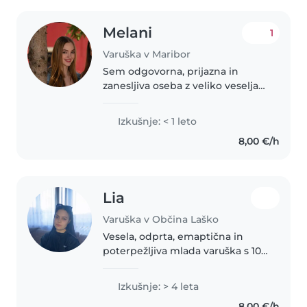
Melani
1
Varuška v Maribor
Sem odgovorna, prijazna in
zanesljiva oseba z veliko veselja
do dela z otroki. Končala sem
srednjo šolo - gimnazijsko smer
Izkušnje: < 1 leto
predšolska vzgoja, trenutno pa
8,00 €/h
sem v 1. letniku Pedagoške..
Lia
Varuška v Občina Laško
Vesela, odprta, emaptična in
poterpežljiva mlada varuška s 10
leti izkušnje pri skrbi za otroke
vseh starosti, saj imam ogrmono
Izkušnje: > 4 leta
družino in sem babysitala vse
8,00 €/h