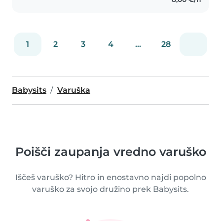
otroke v moji družini..
1
2
3
4
...
28
Babysits
Varuška
Poišči zaupanja vredno varuško
Iščeš varuško? Hitro in enostavno najdi popolno
varuško za svojo družino prek Babysits.