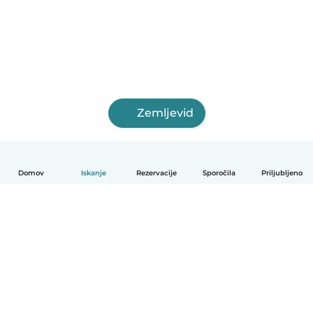
Zemljevid
Domov
Iskanje
Rezervacije
Sporočila
Priljubljeno
Slovenščina
Kako deluje
Pomoč
Pogoji in zasebnost
Cenik