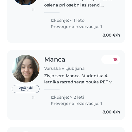
oslena pri osebni asistenci.
(1)
Študiram zdravstveno nego.
Imam izkušnje z varstvom otrok
Izkušnje: < 1 leto
vseh starosti, in vozniški izpit B
Preverjene rezervacije: 1
kategorije.
8,00 €/h
Manca
18
Varuška v Ljubljana
Živjo sem Manca, študentka 4.
letnika razrednega pouka PEF v
Ljubljani. Živim v Ljublani. Veseli
Družinski
favorit
me delo z otroki. Rada imam
Izkušnje: > 2 leti
(1)
kužke, še posebej svojo kužico.
Preverjene rezervacije: 1
Iščem občasno delo pri..
8,00 €/h