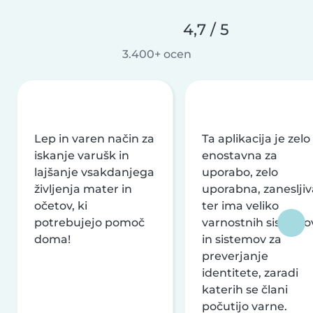
4,7 / 5
3.400+ ocen
Lep in varen način za
Ta aplikacija je zelo
iskanje varušk in
enostavna za
lajšanje vsakdanjega
uporabo, zelo
življenja mater in
uporabna, zanesljiv
očetov, ki
ter ima veliko
potrebujejo pomoč
varnostnih sistemo
doma!
in sistemov za
preverjanje
identitete, zaradi
katerih se člani
počutijo varne.