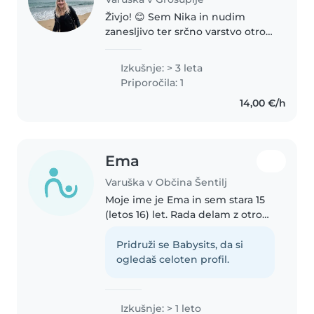
Živjo! 😊 Sem Nika in nudim
zanesljivo ter srčno varstvo otrok
(Grosuplje, Ivančna Gorica,
Ljubljana z okolico). Imam
Izkušnje: > 3 leta
zaključeno srednjo vzgojiteljsko
Priporočila: 1
šolo v Ljubljani in veliko
14,00 €/h
praktičnih..
Ema
Varuška v Občina Šentilj
Moje ime je Ema in sem stara 15
(letos 16) let. Rada delam z otroki
in imam nekaj izkušenj z
varstvom, saj imam v družini
Pridruži se Babysits, da si
veliko malčkov, za katere sem že
ogledaš celoten profil.
večkrat skrbela. Sem
potrpežljiva,..
Izkušnje: > 1 leto