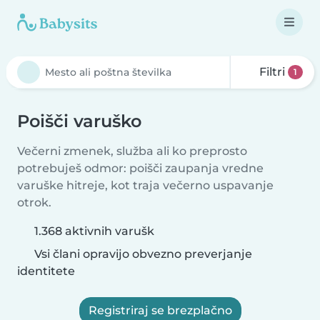
Filtri
1
Poišči varuško
Večerni zmenek, služba ali ko preprosto
potrebuješ odmor: poišči zaupanja vredne
varuške hitreje, kot traja večerno uspavanje
otrok.
1.368 aktivnih varušk
Vsi člani opravijo obvezno preverjanje
identitete
Registriraj se brezplačno