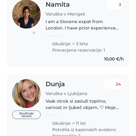
Namita
3
Varuška v Mengeš
I am a Slovene expat from
London. I have prior experience
(1)
working with children. From the
age of 15, I grew up taking care
Izkušnje: > 3 leta
of 2 younger siblings, ages
Preverjene rezervacije: 1
between 3 months- 8 years old...
10,00 €/h
Dunja
24
Varuška v Ljubljana
Vsak otrok si zasluži toplino,
varnost in ljubeč objem. 🤍 Moje
ime je Dunja, stara sem 53 let. Že
Družinski
favorit
od mladih let me spremlja
Izkušnje: > 11 let
ljubezen do otrok – najprej kot
Potrdila iz kazenskih evidenc
varuška, kasneje pa kot..
Priporočila: 2