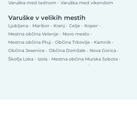
Varuška med tednom
Varuška med vikendom
Varuške v velikih mestih
Ljubljana
Maribor
Kranj
Celje
Koper
Mestna občina Velenje
Novo mesto
Mestna občina Ptuj
Občina Trbovlje
Kamnik
Občina Jesenice
Občina Domžale
Nova Gorica
Škofja Loka
Izola
Mestna občina Murska Sobota
Postojna
Občina Logatec
Občina Šentilj
Vrhnika
Kočevje
Slovenska Bistrica
Mestna občina Slovenj Gradec
Občina Krško
Grosuplje
Ravne na Koroškem
Občina Brežice
Občina Ajdovščina
Občina Litija
Občina Zagorje ob Savi
Mengeš
Lucija
Idrija
Občina Radovljica
Medvode
Občina Bled
Občina Rogaška Slatina