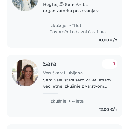
Hej, hej.😇 Sem Anita,
organizatorka poslovanja v
turizmu. Stara sem 42 let. Sicer
sem Kranjčanka, živim pa sedaj v
Izkušnje: > 11 let
Moščancih na Goričkem. Imam
Povprečni odzivni čas: 1 ura
približno 24 let izkušenj iz del z..
10,00 €/h
Sara
1
Varuška v Ljubljana
Sem Sara, stara sem 22 let. Imam
več letne izkušnje z varstvom
otrok. 2 leti in pol nazaj sem
odprla svoj s.p za varstvo otrok.
Izkušnje: > 4 leta
Izkušnje imam z dojenčki pa vse
12,00 €/h
do šolo-obveznih otrok...