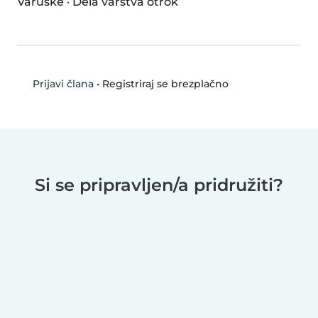
Varuške
·
Dela varstva otrok
•
Registriraj se brezplačno
Prijavi člana
Si se pripravljen/a pridružiti?