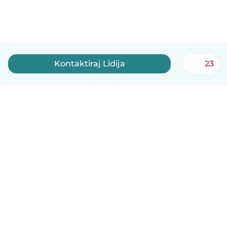
Kontaktiraj Lidija
23
Slovenščina
Kako deluje
Pomoč
Pogoji in zasebnost
Cenik
Podrobnosti o podjetju
Babysits za organizacije