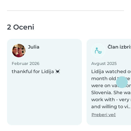
2 Oceni
Julia
Član izbr
Februar 2026
Avgust 2025
thankful for Lidija 💓
Lidija watched o
month old twice
were on vacation
Slovenia. She wa
work with - very
and willing to vi..
Preberi več