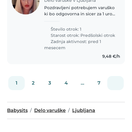
Delo varuške v Ljubljana
Pozdravljeni potrebujem varuško
ki bo odgovorna in sicer za 1 uro
na dan ali dve od pon do petka
če je kdo zainteresiran naj me
Število otrok: 1
kontaktira na to št lp 071438315
Starost otrok:
Predšolski otrok
Zadnja aktivnost: pred 1
mesecem
9,48 €/h
1
2
3
4
...
7
Babysits
Delo varuške
Ljubljana