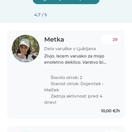
4,7 / 5
Metka
29
Delo varuške v Ljubljana
Zivjo. Iscem varusko za mojo
enoletno deklico. Varstvo bi
potekalo pri nas doma, dva do
trikrat na teden po 6h. Redno
Število otrok: 2
potrebujemo od septembra
Starost otrok:
Dojenček
•
dalje, do takrat pa nekajkrat, da
Malček
se..
Zadnja aktivnost: pred 4
dnevi
10,00 €/h