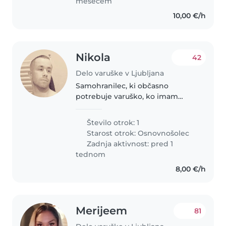
mesecem
10,00 €/h
Nikola
42
Delo varuške v Ljubljana
Samohranilec, ki občasno
potrebuje varuško, ko imam
druge obveznosti. Punčka stara
6let pridna, ljubeča enostavna za
Število otrok: 1
čuvanje. Zelo razumna in
Starost otrok:
Osnovnošolec
prijetna. Rada ustvarja in se igra.
Zadnja aktivnost: pred 1
Zelo..
tednom
8,00 €/h
Merijeem
81