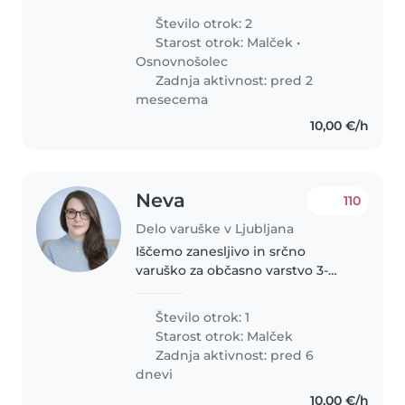
otroka. Potrebujem varstvo
Število otrok: 2
predvsem v večernih urah, za
Starost otrok:
Malček
•
vikende ter konec tedna. Otroka
Osnovnošolec
sta..
Zadnja aktivnost: pred 2
mesecema
10,00 €/h
Neva
110
Delo varuške v Ljubljana
Iščemo zanesljivo in srčno
varuško za občasno varstvo 3-
letnega fantka. Smo mirna,
prijetna družina 🌿, ki išče pomoč
Število otrok: 1
pri občasnem varstvu
Starost otrok:
Malček
(popoldnevi ali večeri po
Zadnja aktivnost: pred 6
dogovoru 🕒). Naš..
dnevi
10,00 €/h