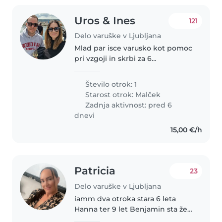
Uros & Ines
121
Delo varuške v Ljubljana
Mlad par isce varusko kot pomoc
pri vzgoji in skrbi za 6
mesecnega fantka. Isceva osebo,
ki je prijazna, zabavna,
Število otrok: 1
odgovorna in ima rada delo z
Starost otrok:
Malček
otroki. Pomoc potrebujeva nekaj
Zadnja aktivnost: pred 6
ur dnevno..
dnevi
15,00 €/h
Patricia
23
Delo varuške v Ljubljana
iamm dva otroka stara 6 leta
Hanna ter 9 let Benjamin sta želo
živahna energična radovedna