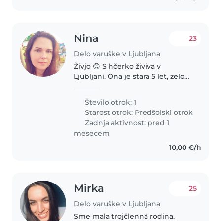
Nina
23
Delo varuške v Ljubljana
Živjo 😊 S hčerko živiva v
Ljubljani. Ona je stara 5 let, zelo
rada ustvarja, riše in pleše. Iščem
prijazno in zanesljivo varuško za
Število otrok: 1
občasno varstvo, predvsem
Starost otrok:
Predšolski otrok
nekoga s toplim odnosom..
Zadnja aktivnost: pred 1
mesecem
10,00 €/h
Mirka
25
Delo varuške v Ljubljana
Sme mala trojčlenná rodina.