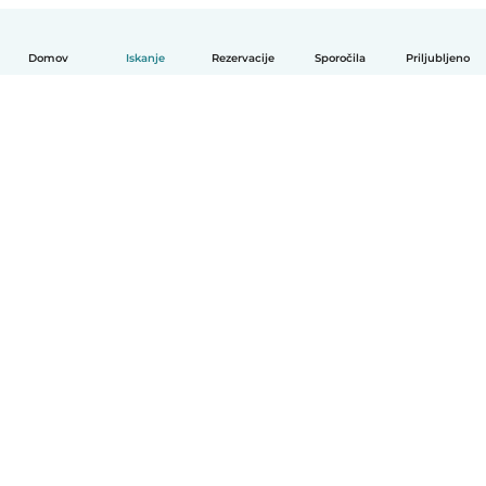
Domov
Iskanje
Rezervacije
Sporočila
Priljubljeno
Slovenščina
Kako deluje
Pomoč
Pogoji in zasebnost
Cenik
Podrobnosti o podjetju
Babysits za organizacije
Standardi skupnosti
© Babysits B.V.