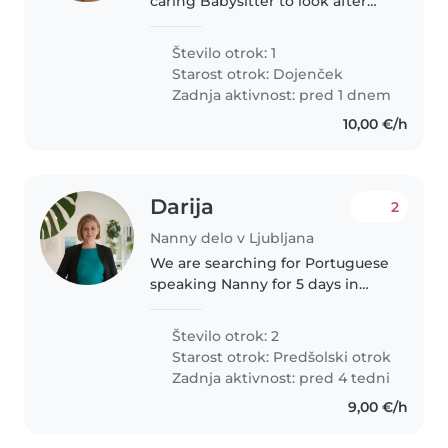
caring Babysitter to look after
our friendly and energetic baby
at our home. We have a pet, so
Število otrok: 1
comfort with animals is a must. If
Starost otrok:
Dojenček
you're fluent in English,..
Zadnja aktivnost: pred 1 dnem
10,00 €/h
Darija
2
Nanny delo v Ljubljana
We are searching for Portuguese
speaking Nanny for 5 days in
October for 2 kids from Brazil,
while parents have meetings in
Število otrok: 2
Ljubljana. They are staying in
Starost otrok:
Predšolski otrok
hotel.
Zadnja aktivnost: pred 4 tedni
9,00 €/h