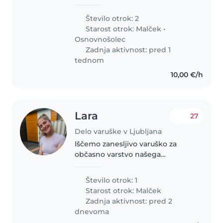
Število otrok: 2
Starost otrok:
Malček
•
Osnovnošolec
Zadnja aktivnost: pred 1
tednom
10,00 €/h
Lara
27
Delo varuške v Ljubljana
Iščemo zanesljivo varuško za
občasno varstvo našega
radovednega in energičnega
otroka, ki bo kmalu star 1 leto.
Število otrok: 1
Varstvo iščem večinoma za
Starost otrok:
Malček
popoldanski čas, včasih tudi
Zadnja aktivnost: pred 2
dopoldan. Doma..
dnevoma