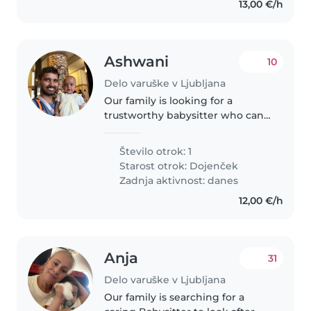
13,00 €/h
Ashwani
10
Delo varuške v Ljubljana
Our family is looking for a
trustworthy babysitter who can
take care of our little daughter.
We need a babysitter who is
Število otrok: 1
comfortable with doing some
Starost otrok:
Dojenček
chores. Feel free to contact me..
Zadnja aktivnost: danes
12,00 €/h
Anja
31
Delo varuške v Ljubljana
Our family is searching for a