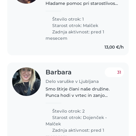
Hladame pomoc pri starostlivosti
o syna ked potrebujeme oddych.
Število otrok: 1
Starost otrok:
Malček
Zadnja aktivnost: pred 1
mesecem
13,00 €/h
Barbara
31
Delo varuške v Ljubljana
Smo štirje člani naše družine.
Punca hodi v vrtec in zanjo
pogrebujemo pomoč pri varstvu
popoldan in nekaj ur v soboto. V
Število otrok: 2
dopoldanskem času pa
Starost otrok:
Dojenček
•
potrebujemo pomoč pri
Malček
dojenčku. Smo podjetniki..
Zadnja aktivnost: pred 1