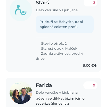
Starš
3
Delo varuške v Ljubljana
Pridruži se Babysits, da si
ogledaš celoten profil.
Število otrok: 2
Starost otrok:
Malček
Zadnja aktivnost: pred 4
dnevi
9,00 €/h
Farida
9
Delo varuške v Ljubljana
güven ve dikkat bizim için ö
severiz.eğlenceliyiz