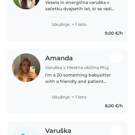
Vesela in energična varuška v
začetku dvajsetih let, ki se radi
ukvarja z otroci. Imam izkušnje z
dojenčki in otroki predšolskog
Izkušnje: > 1 leto
starosti. Obiskujem šolo in se
9,00 €/h
ukvarjam z otroki v..
Amanda
Varuška v Mestna občina Ptuj
I'm a 20-something babysitter
with a friendly and patient
approach to childcare. I studying
advance nursing and am first aid
Izkušnje: < 1 leto
certified, which gives me a solid
8,00 €/h
foundation for caring..
Varuška