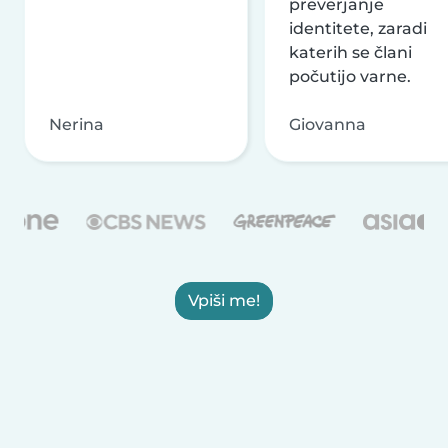
preverjanje
identitete, zaradi
katerih se člani
počutijo varne.
Nerina
Giovanna
Vpiši me!