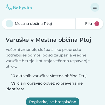
Filtri
1
Varuške v Mestna občina Ptuj
Večerni zmenek, služba ali ko preprosto
potrebuješ odmor: poišči zaupanja vredne
varuške hitreje, kot traja večerno uspavanje
otrok.
10 aktivnih varušk v Mestna občina Ptuj
Vsi člani opravijo obvezno preverjanje
identitete
Registriraj se brezplačno