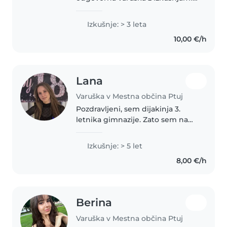
predvsem dojenčki, malčki in
predšolskimi otroki saj sem po
Izkušnje: > 3 leta
izobrazbi tudi vzgojiteljica
10,00 €/h
predšolskih otrok, ki nadaljujem
študi...
Lana
Varuška v Mestna občina Ptuj
Pozdravljeni, sem dijakinja 3.
letnika gimnazije. Zato sem na
voljo predvsem v popoldanskih
urah ter kadarkoli med
Izkušnje: > 5 let
vikendom, seveda pa je med
8,00 €/h
počitnicami drugače. Odlikujejo
me zanesljivost,..
Berina
Varuška v Mestna občina Ptuj