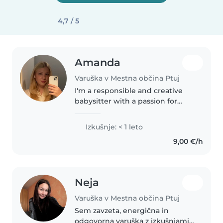
4,7 / 5
Amanda
Varuška v Mestna občina Ptuj
I'm a responsible and creative
babysitter with a passion for
working with children of all
ages. I have a degree in Health
Izkušnje: < 1 leto
Sciences from Primorska
9,00 €/h
University and am first aid
certified...
Neja
Varuška v Mestna občina Ptuj
Sem zavzeta, energična in
odgovorna varuška z izkušnjami