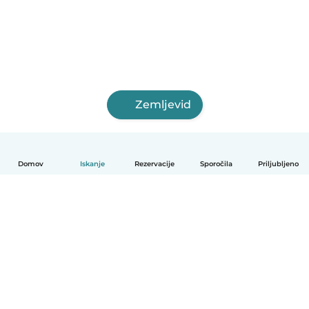
Zemljevid
Domov
Iskanje
Rezervacije
Sporočila
Priljubljeno
Slovenščina
Kako deluje
Pomoč
Pogoji in zasebnost
Cenik
Podrobnosti o podjetju
Babysits za organizacije