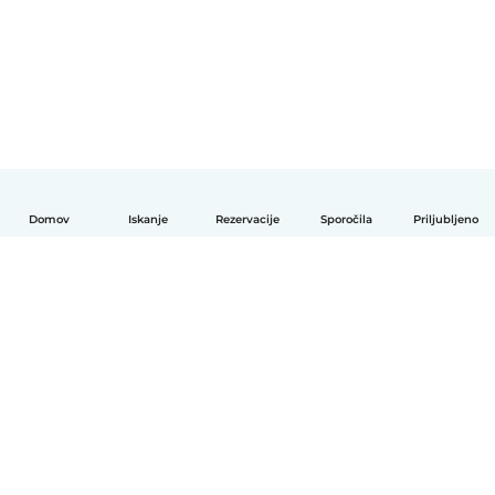
Domov
Iskanje
Rezervacije
Sporočila
Priljubljeno
Slovenščina
Kako deluje
Pomoč
Pogoji in zasebnost
Cenik