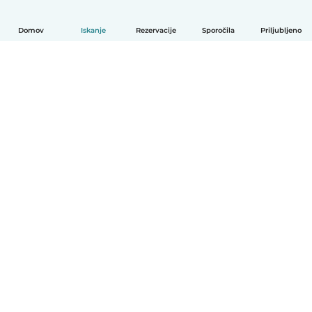
Domov
Iskanje
Rezervacije
Sporočila
Priljubljeno
Slovenščina
Kako deluje
Pomoč
Pogoji in zasebnost
Cenik
Podrobnosti o podjetju
Babysits za organizacije
Standardi skupnosti
© Babysits B.V.