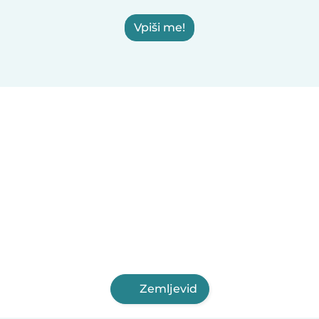
Vpiši me!
Zemljevid