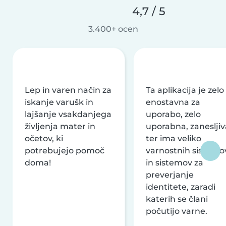
4,7 / 5
3.400+ ocen
Lep in varen način za
Ta aplikacija je zelo
iskanje varušk in
enostavna za
lajšanje vsakdanjega
uporabo, zelo
življenja mater in
uporabna, zanesljiv
očetov, ki
ter ima veliko
potrebujejo pomoč
varnostnih sistemo
doma!
in sistemov za
preverjanje
identitete, zaradi
katerih se člani
počutijo varne.