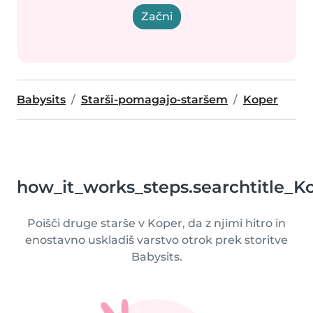
Začni
Babysits
Starši-pomagajo-staršem
Koper
how_it_works_steps.searchtitle_K
Poišči druge starše v Koper, da z njimi hitro in
enostavno uskladiš varstvo otrok prek storitve
Babysits.