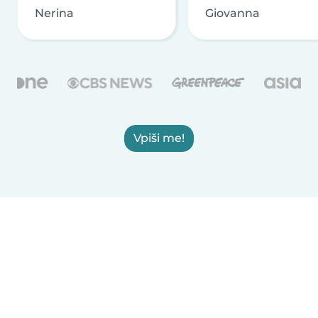
Nerina
Giovanna
Vpiši me!