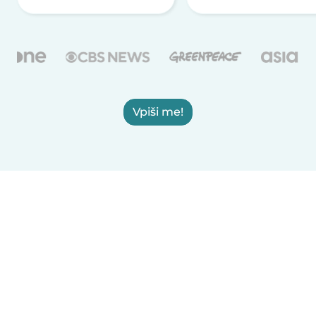
Vpiši me!