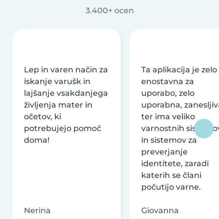
3.400+ ocen
Lep in varen način za
Ta aplikacija je zelo
iskanje varušk in
enostavna za
lajšanje vsakdanjega
uporabo, zelo
življenja mater in
uporabna, zanesljiv
očetov, ki
ter ima veliko
potrebujejo pomoč
varnostnih sistemo
doma!
in sistemov za
preverjanje
identitete, zaradi
katerih se člani
počutijo varne.
Nerina
Giovanna