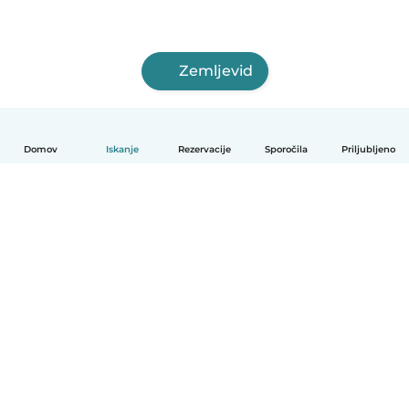
Zemljevid
Domov
Iskanje
Rezervacije
Sporočila
Priljubljeno
Slovenščina
Kako deluje
Pomoč
Pogoji in zasebnost
Cenik
Podrobnosti o podjetju
Babysits za organizacije
Standardi skupnosti