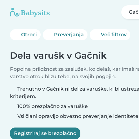
Gač
Otroci
Preverjanja
Več filtrov
Dela varušk v Gačnik
Popolna priložnost za zaslužek, ko delaš, kar imaš 
varstvo otrok blizu tebe, na svojih pogojih.
Trenutno v Gačnik ni del za varuške, ki bi ustrez
kriterijem.
100% brezplačno za varuške
Vsi člani opravijo obvezno preverjanje identitete
Registriraj se brezplačno