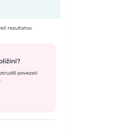
eč rezultatov.
bližini?
otrudili povezati
.