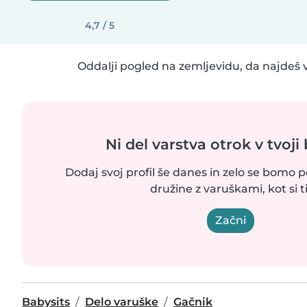
4,7 / 5
Oddalji pogled na zemljevidu, da najdeš v
Ni del varstva otrok v tvoji 
Dodaj svoj profil še danes in zelo se bomo p
družine z varuškami, kot si ti
Začni
Babysits
Delo varuške
Gačnik