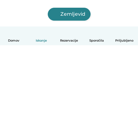
Zemljevid
Domov
Iskanje
Rezervacije
Sporočila
Priljubljeno
Slovenščina
Kako deluje
Pomoč
Pogoji in zasebnost
Cenik
Podrobnosti o podjetju
Babysits za organizacije
Standardi skupnosti