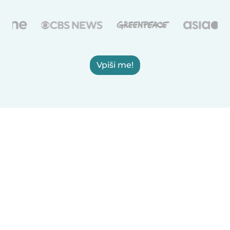
Vpiši me!