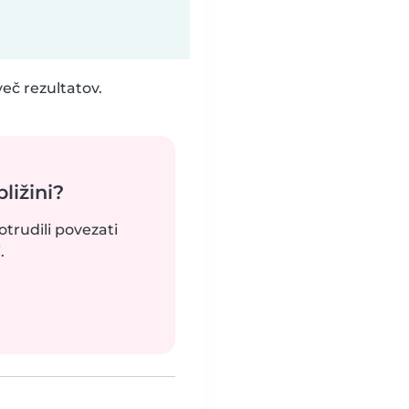
eč rezultatov.
bližini?
otrudili povezati
.