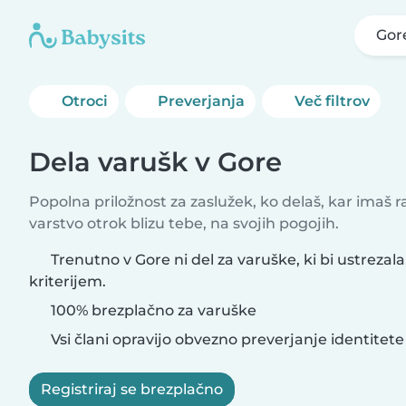
Gor
Otroci
Preverjanja
Več filtrov
Dela varušk v Gore
Popolna priložnost za zaslužek, ko delaš, kar imaš 
varstvo otrok blizu tebe, na svojih pogojih.
Trenutno v Gore ni del za varuške, ki bi ustrezal
kriterijem.
100% brezplačno za varuške
Vsi člani opravijo obvezno preverjanje identitete
Registriraj se brezplačno