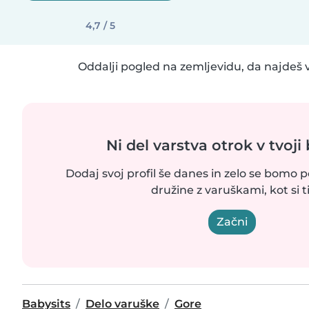
4,7 / 5
Oddalji pogled na zemljevidu, da najdeš v
Ni del varstva otrok v tvoji 
Dodaj svoj profil še danes in zelo se bomo p
družine z varuškami, kot si ti
Začni
Babysits
Delo varuške
Gore