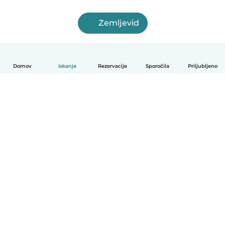
Zemljevid
Domov
Iskanje
Rezervacije
Sporočila
Priljubljeno
Slovenščina
Kako deluje
Pomoč
Pogoji in zasebnost
Cenik
Podrobnosti o podjetju
Babysits za organizacije
Standardi skupnosti