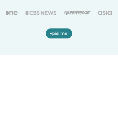
Vpiši me!