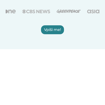
Vpiši me!