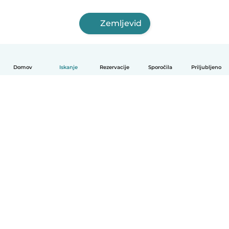
Zemljevid
Domov
Iskanje
Rezervacije
Sporočila
Priljubljeno
Slovenščina
Kako deluje
Pomoč
Pogoji in zasebnost
Cenik
Podrobnosti o podjetju
Babysits za organizacije
Standardi skupnosti