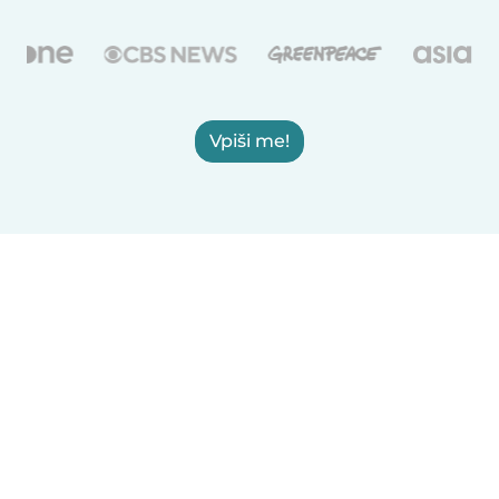
Vpiši me!