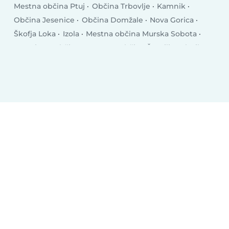
Mestna občina Ptuj
Občina Trbovlje
Kamnik
Občina Jesenice
Občina Domžale
Nova Gorica
Škofja Loka
Izola
Mestna občina Murska Sobota
Postojna
Občina Logatec
Občina Šentilj
Vrhnika
Kočevje
Slovenska Bistrica
Mestna občina Slovenj Gradec
Občina Krško
Grosuplje
Ravne na Koroškem
Občina Brežice
Občina Ajdovščina
Občina Litija
Občina Zagorje ob Savi
Mengeš
Lucija
Idrija
Občina Radovljica
Medvode
Občina Bled
Občina Rogaška Slatina