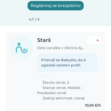
Registriraj se brezplačno
4,7 / 5
Starš
4
Delo varuške v Občina Ajdovščina
Pridruži se Babysits, da si
ogledaš celoten profil.
Število otrok: 2
Starost otrok:
Malček
•
Predšolski otrok
Zadnja aktivnost: včeraj
10,00 €/h