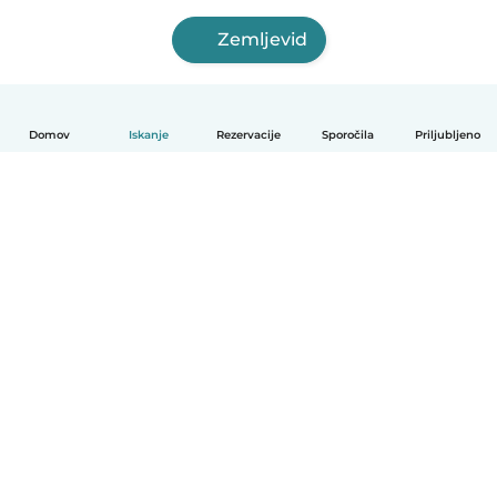
Zemljevid
Domov
Iskanje
Rezervacije
Sporočila
Priljubljeno
Slovenščina
Kako deluje
Pomoč
Pogoji in zasebnost
Cenik
Podrobnosti o podjetju
Babysits za organizacije
Standardi skupnosti