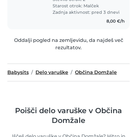
Starost otrok:
Malček
Zadnja aktivnost: pred 3 dnevi
8,00 €/h
Oddalji pogled na zemljevidu, da najdeš več
rezultatov.
Babysits
Delo varuške
Občina Domžale
Poišči delo varuške v Občina
Domžale
Iščeš delo varuške v Občina Domžale? Hitro in