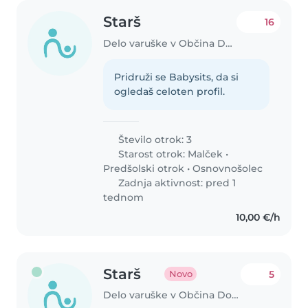
Starš
16
Delo varuške v Občina Domžale
Pridruži se Babysits, da si
ogledaš celoten profil.
Število otrok: 3
Starost otrok:
Malček
•
Predšolski otrok
•
Osnovnošolec
Zadnja aktivnost: pred 1
tednom
10,00 €/h
Starš
5
Novo
Delo varuške v Občina Domžale