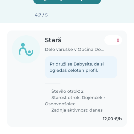
4,7 / 5
Starš
8
Delo varuške v Občina Domžale
Pridruži se Babysits, da si
ogledaš celoten profil.
Število otrok: 2
Starost otrok:
Dojenček
•
Osnovnošolec
Zadnja aktivnost: danes
12,00 €/h