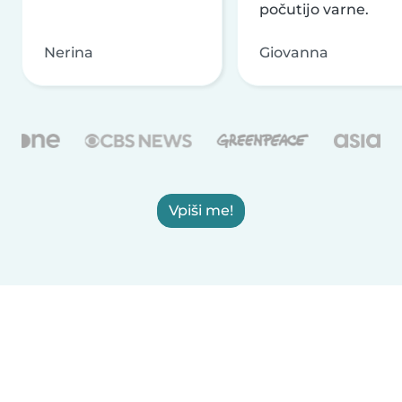
počutijo varne.
Nerina
Giovanna
Vpiši me!