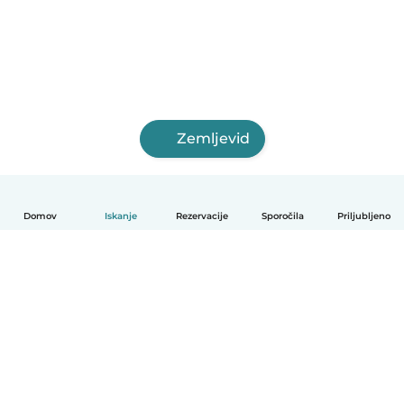
Zemljevid
Domov
Iskanje
Rezervacije
Sporočila
Priljubljeno
Slovenščina
Kako deluje
Pomoč
Pogoji in zasebnost
Cenik
Podrobnosti o podjetju
Babysits za organizacije