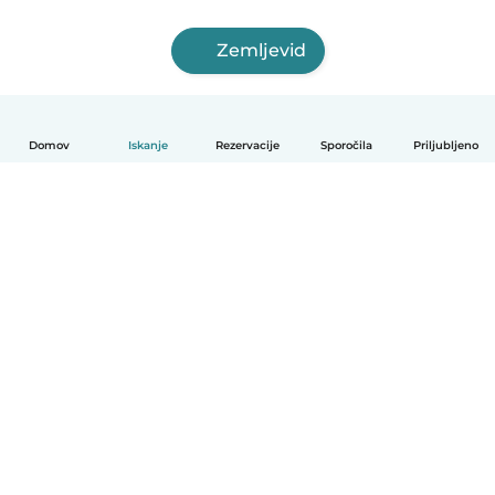
Zemljevid
Domov
Iskanje
Rezervacije
Sporočila
Priljubljeno
Slovenščina
Kako deluje
Pomoč
Pogoji in zasebnost
Cenik
Podrobnosti o podjetju
Babysits za organizacije
Standardi skupnosti