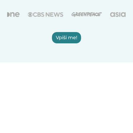
Vpiši me!