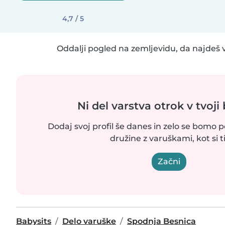
4,7 / 5
Oddalji pogled na zemljevidu, da najdeš v
Ni del varstva otrok v tvoji 
Dodaj svoj profil še danes in zelo se bomo p
družine z varuškami, kot si ti
Začni
Babysits
Delo varuške
Spodnja Besnica