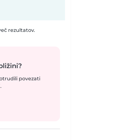
eč rezultatov.
bližini?
otrudili povezati
.