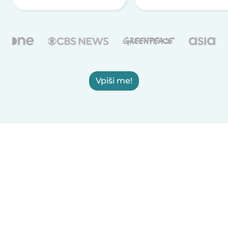
Vpiši me!