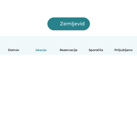
Zemljevid
Domov
Iskanje
Rezervacije
Sporočila
Priljubljeno
Slovenščina
Kako deluje
Pomoč
Pogoji in zasebnost
Cenik
Podrobnosti o podjetju
Babysits za organizacije
Standardi skupnosti