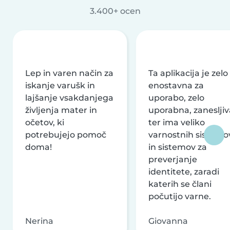
3.400+ ocen
Lep in varen način za
Ta aplikacija je zelo
iskanje varušk in
enostavna za
lajšanje vsakdanjega
uporabo, zelo
življenja mater in
uporabna, zanesljiv
očetov, ki
ter ima veliko
potrebujejo pomoč
varnostnih sistemo
doma!
in sistemov za
preverjanje
identitete, zaradi
katerih se člani
počutijo varne.
Nerina
Giovanna