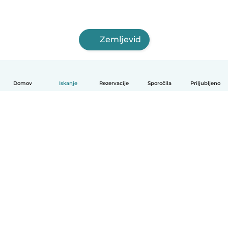
Zemljevid
Domov
Iskanje
Rezervacije
Sporočila
Priljubljeno
Slovenščina
Kako deluje
Pomoč
Pogoji in zasebnost
Cenik
Podrobnosti o podjetju
Babysits za organizacije
Standardi skupnosti