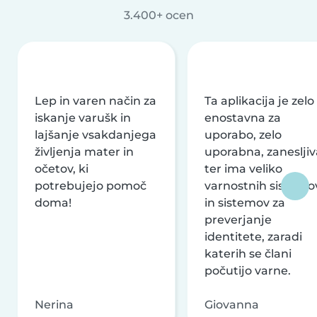
3.400+ ocen
Lep in varen način za
Ta aplikacija je zelo
iskanje varušk in
enostavna za
lajšanje vsakdanjega
uporabo, zelo
življenja mater in
uporabna, zanesljiv
očetov, ki
ter ima veliko
potrebujejo pomoč
varnostnih sistemo
doma!
in sistemov za
preverjanje
identitete, zaradi
katerih se člani
počutijo varne.
Nerina
Giovanna