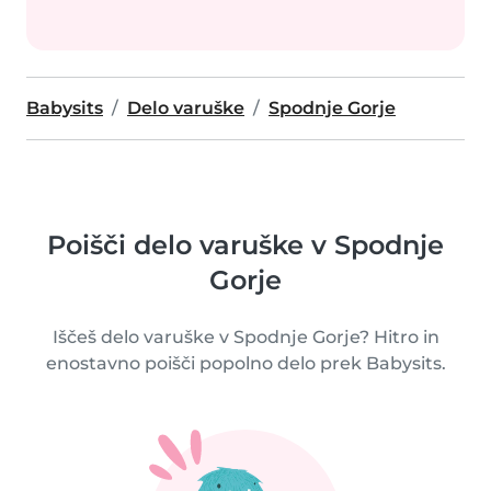
Babysits
Delo varuške
Spodnje Gorje
Poišči delo varuške v Spodnje
Gorje
Iščeš delo varuške v Spodnje Gorje? Hitro in
enostavno poišči popolno delo prek Babysits.