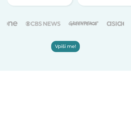
Vpiši me!