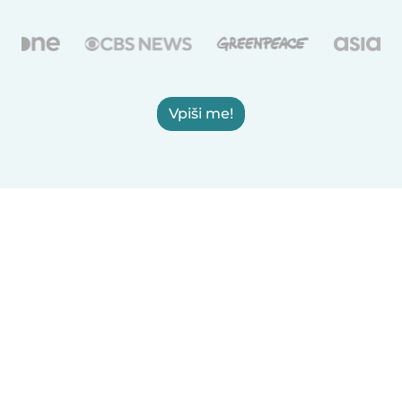
Vpiši me!