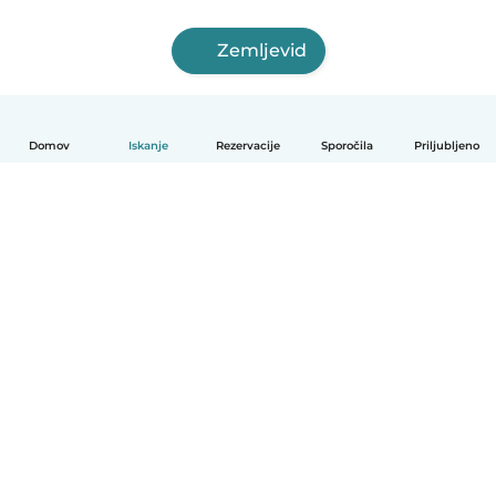
Zemljevid
Domov
Iskanje
Rezervacije
Sporočila
Priljubljeno
Slovenščina
Kako deluje
Pomoč
Pogoji in zasebnost
Cenik
Podrobnosti o podjetju
Babysits za organizacije
Standardi skupnosti