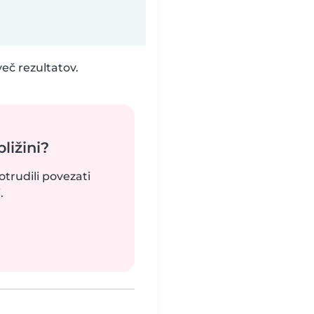
eč rezultatov.
bližini?
otrudili povezati
.