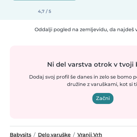
4,7 / 5
Oddalji pogled na zemljevidu, da najdeš v
Ni del varstva otrok v tvoji 
Dodaj svoj profil še danes in zelo se bomo p
družine z varuškami, kot si ti
Začni
Babysits
Delo varuške
Vranji Vrh