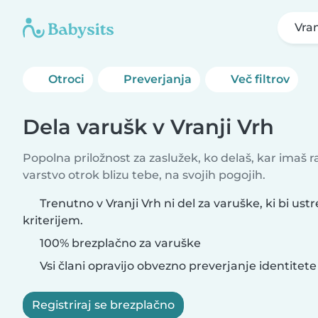
Vran
Otroci
Preverjanja
Več filtrov
Dela varušk v Vranji Vrh
Popolna priložnost za zaslužek, ko delaš, kar imaš 
varstvo otrok blizu tebe, na svojih pogojih.
Trenutno v Vranji Vrh ni del za varuške, ki bi ust
kriterijem.
100% brezplačno za varuške
Vsi člani opravijo obvezno preverjanje identitete
Registriraj se brezplačno