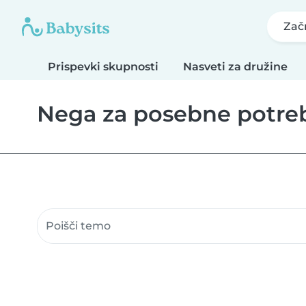
Zač
Prispevki skupnosti
Nasveti za družine
Nega za posebne potre
Iskanje po prispevkih skupnosti