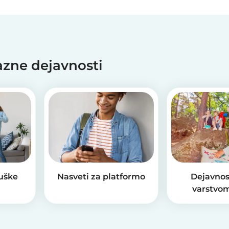
jazne dejavnosti
ruške
Nasveti za platformo
Dejavnos
varstvom