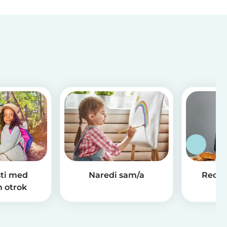
ti med
Naredi sam/a
Recep
 otrok