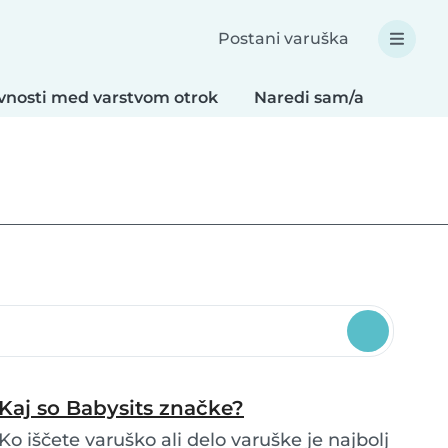
Postani varuška
vnosti med varstvom otrok
Naredi sam/a
Recep
Kaj so Babysits značke?
Ko iščete varuško ali delo varuške je najbolj