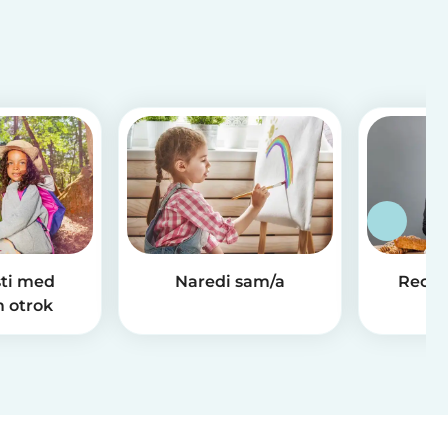
ti med
Naredi sam/a
Recep
 otrok