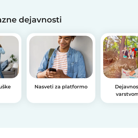
jazne dejavnosti
ruške
Nasveti za platformo
Dejavnos
varstvom