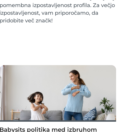
pomembna izpostavljenost profila. Za večjo
izpostavljenost, vam priporočamo, da
pridobite več značk!
Babysits politika med izbruhom