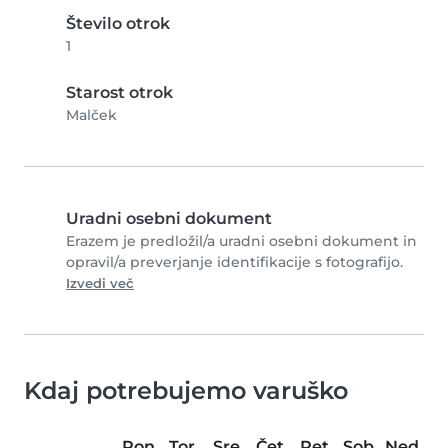
Število otrok
1
Starost otrok
Malček
Uradni osebni dokument
Erazem je predložil/a uradni osebni dokument in
opravil/a preverjanje identifikacije s fotografijo.
Izvedi več
Kdaj potrebujemo varuško
Pon
Tor
Sre
Čet
Pet
Sob
Ned