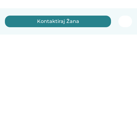
Kontaktiraj Žana
Slovenščina
Kako deluje
Pomoč
Pogoji in zasebnost
Cenik
Podrobnosti o podjetju
Babysits za organizacije
Standardi skupnosti