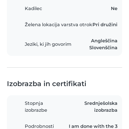
Kadilec
Ne
Želena lokacija varstva otrok
Pri družini
Angleščina
Jeziki, ki jih govorim
Slovenščina
Izobrazba in certifikati
Stopnja
Srednješolska
izobrazbe
izobrazba
Podrobnosti
I am done with the 3