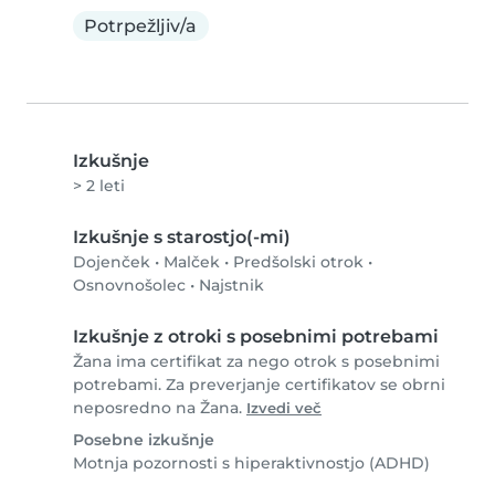
Potrpežljiv/a
Izkušnje
> 2 leti
Izkušnje s starostjo(-mi)
Dojenček
•
Malček
•
Predšolski otrok
•
Osnovnošolec
•
Najstnik
Izkušnje z otroki s posebnimi potrebami
Žana ima certifikat za nego otrok s posebnimi
potrebami. Za preverjanje certifikatov se obrni
neposredno na Žana.
Izvedi več
Posebne izkušnje
Motnja pozornosti s hiperaktivnostjo (ADHD)