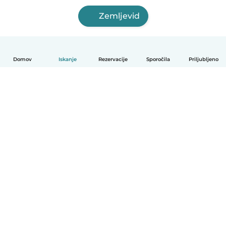
Zemljevid
Domov
Iskanje
Rezervacije
Sporočila
Priljubljeno
Slovenščina
Kako deluje
Pomoč
Pogoji in zasebnost
Cenik
Podrobnosti o podjetju
Babysits za organizacije
Standardi skupnosti