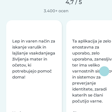
4,7 / 5
3.400+ ocen
Lep in varen način za
Ta aplikacija je zelo
iskanje varušk in
enostavna za
lajšanje vsakdanjega
uporabo, zelo
življenja mater in
uporabna, zanesljiv
očetov, ki
ter ima veliko
potrebujejo pomoč
varnostnih sistemo
doma!
in sistemov za
preverjanje
identitete, zaradi
katerih se člani
počutijo varne.