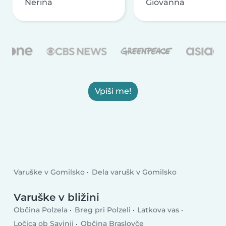
Nerina
Giovanna
Vpiši me!
Varuške v Gomilsko
Dela varušk v Gomilsko
Varuške v bližini
Občina Polzela
Breg pri Polzeli
Latkova vas
Ločica ob Savinji
Občina Braslovče