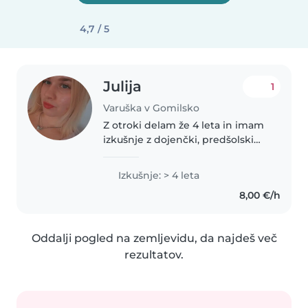
4,7 / 5
Julija
1
Varuška v Gomilsko
Z otroki delam že 4 leta in imam
izkušnje z dojenčki, predšolski
otroci in otroci v šoli. Imam tudi
izobrazbo na srednji šoli. Lahko
Izkušnje: > 4 leta
delam razne aktivnosti z otroki,
8,00 €/h
kot so risanje,..
Oddalji pogled na zemljevidu, da najdeš več
rezultatov.