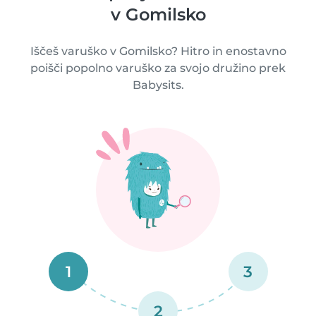
v Gomilsko
Iščeš varuško v Gomilsko? Hitro in enostavno
poišči popolno varuško za svojo družino prek
Babysits.
1
3
2