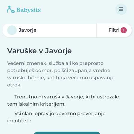
Filtri
1
Varuške v Javorje
Večerni zmenek, služba ali ko preprosto
potrebuješ odmor: poišči zaupanja vredne
varuške hitreje, kot traja večerno uspavanje
otrok.
Trenutno ni varušk v Javorje, ki bi ustrezale
tem iskalnim kriterijem.
Vsi člani opravijo obvezno preverjanje
identitete