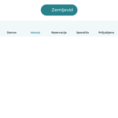
Zemljevid
Domov
Iskanje
Rezervacije
Sporočila
Priljubljeno
Slovenščina
Kako deluje
Pomoč
Pogoji in zasebnost
Cenik
Podrobnosti o podjetju
Babysits za organizacije
Standardi skupnosti