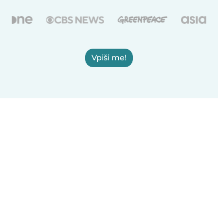
Vpiši me!