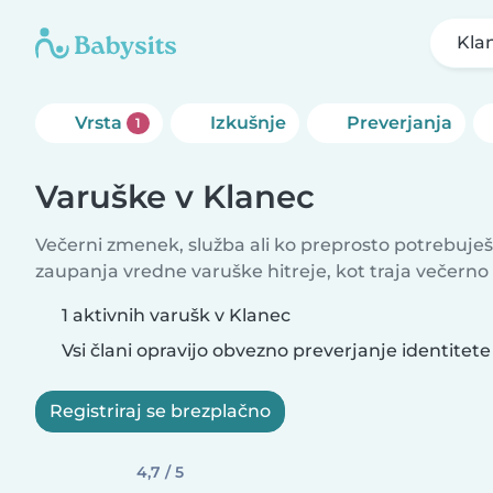
Kla
Vrsta
Izkušnje
Preverjanja
1
Varuške v Klanec
Večerni zmenek, služba ali ko preprosto potrebuješ
zaupanja vredne varuške hitreje, kot traja večerno
1 aktivnih varušk v Klanec
Vsi člani opravijo obvezno preverjanje identitete
Registriraj se brezplačno
4,7 / 5