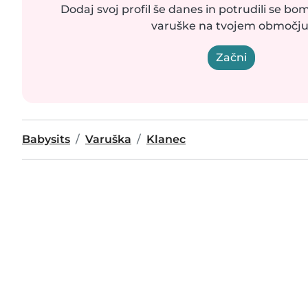
Dodaj svoj profil še danes in potrudili se bom
varuške na tvojem območju
Začni
Babysits
Varuška
Klanec