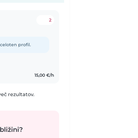
2
celoten profil.
15,00 €/h
eč rezultatov.
bližini?