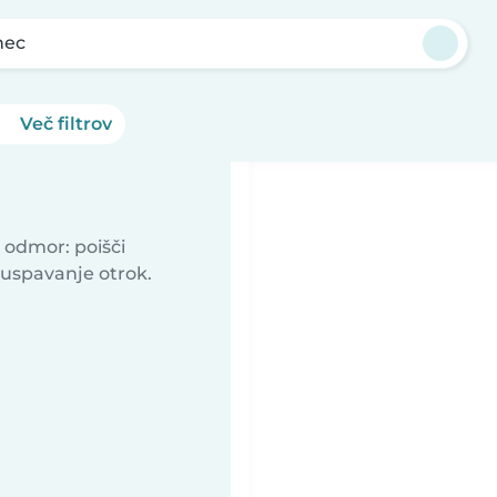
nec
Več filtrov
 odmor: poišči
 uspavanje otrok.