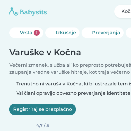
Koč
Vrsta
Izkušnje
Preverjanja
1
Varuške v Kočna
Večerni zmenek, služba ali ko preprosto potrebuješ
zaupanja vredne varuške hitreje, kot traja večerno
Trenutno ni varušk v Kočna, ki bi ustrezale tem i
Vsi člani opravijo obvezno preverjanje identitete
Registriraj se brezplačno
4,7 / 5