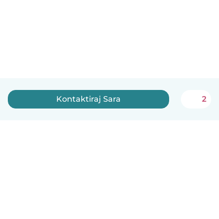
Kontaktiraj Sara
2
Slovenščina
Kako deluje
Pomoč
Pogoji in zasebnost
Cenik