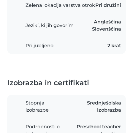
Želena lokacija varstva otrok
Pri družini
Angleščina
Jeziki, ki jih govorim
Slovenščina
Priljubljeno
2 krat
Izobrazba in certifikati
Stopnja
Srednješolska
izobrazbe
izobrazba
Podrobnosti o
Preschool teacher