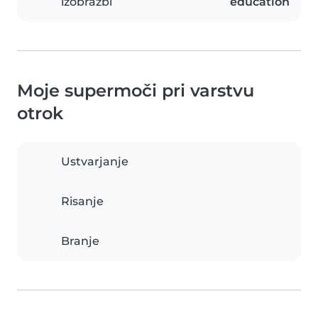
izobrazbi
education
Moje supermoči pri varstvu
otrok
Ustvarjanje
Risanje
Branje