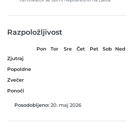
certifikatov se obrni neposredno na Lalita.
Razpoložljivost
Pon
Tor
Sre
Čet
Pet
Sob
Ned
Zjutraj
Popoldne
Zvečer
Ponoči
Posodobljeno:
20. maj 2026