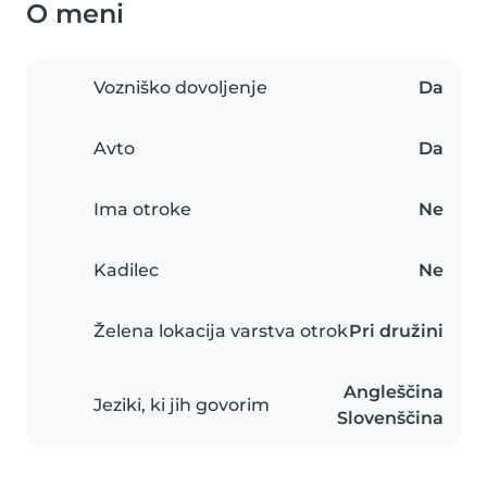
O meni
Vozniško dovoljenje
Da
Avto
Da
Ima otroke
Ne
Kadilec
Ne
Želena lokacija varstva otrok
Pri družini
Angleščina
Jeziki, ki jih govorim
Slovenščina