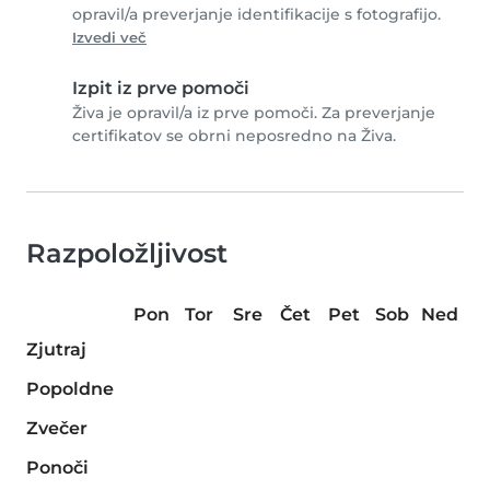
opravil/a preverjanje identifikacije s fotografijo.
Izvedi več
Izpit iz prve pomoči
Živa je opravil/a iz prve pomoči. Za preverjanje
certifikatov se obrni neposredno na Živa.
Razpoložljivost
Pon
Tor
Sre
Čet
Pet
Sob
Ned
Zjutraj
Popoldne
Zvečer
Ponoči