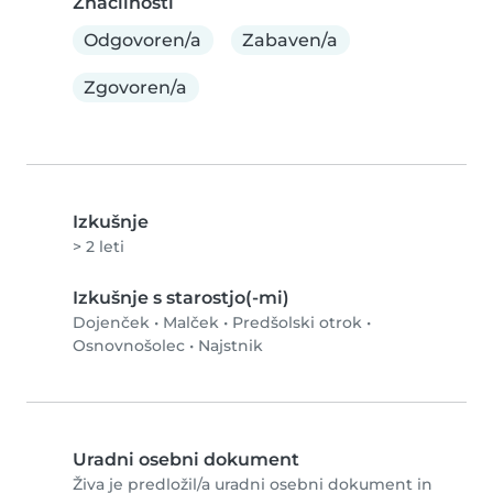
Značilnosti
Odgovoren/a
Zabaven/a
Zgovoren/a
Izkušnje
> 2 leti
Izkušnje s starostjo(-mi)
Dojenček
•
Malček
•
Predšolski otrok
•
Osnovnošolec
•
Najstnik
Uradni osebni dokument
Živa je predložil/a uradni osebni dokument in