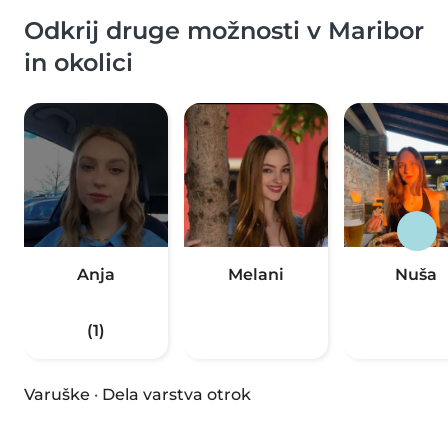
Odkrij druge možnosti v Maribor
in okolici
Anja
Melani
Nuša
(1)
Varuške
·
Dela varstva otrok