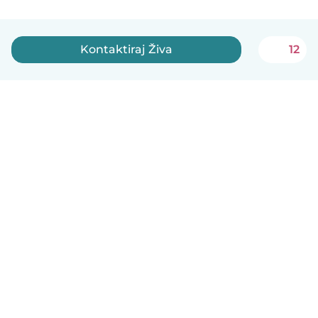
Kontaktiraj Živa
12
Slovenščina
Kako deluje
Pomoč
Pogoji in zasebnost
Cenik
Podrobnosti o podjetju
Babysits za organizacije
Standardi skupnosti