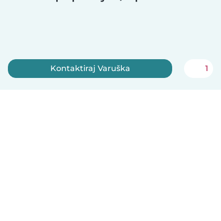
Kontaktiraj Varuška
1
Registriraj se zdaj
Slovenščina