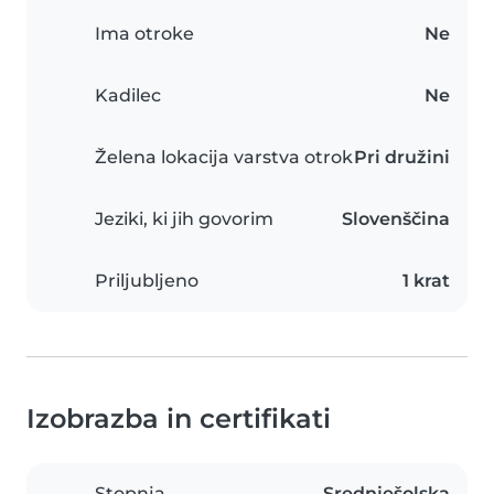
Ima otroke
Ne
Kadilec
Ne
Želena lokacija varstva otrok
Pri družini
Jeziki, ki jih govorim
Slovenščina
Priljubljeno
1 krat
Izobrazba in certifikati
Stopnja
Srednješolska