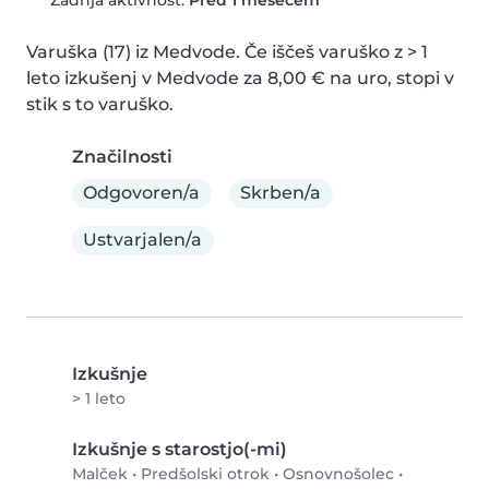
Varuška (17) iz Medvode. Če iščeš varuško z > 1 
leto izkušenj v Medvode za 8,00 € na uro, stopi v 
stik s to varuško.
Značilnosti
Odgovoren/a
Skrben/a
Ustvarjalen/a
Izkušnje
> 1 leto
Izkušnje s starostjo(-mi)
Malček
•
Predšolski otrok
•
Osnovnošolec
•