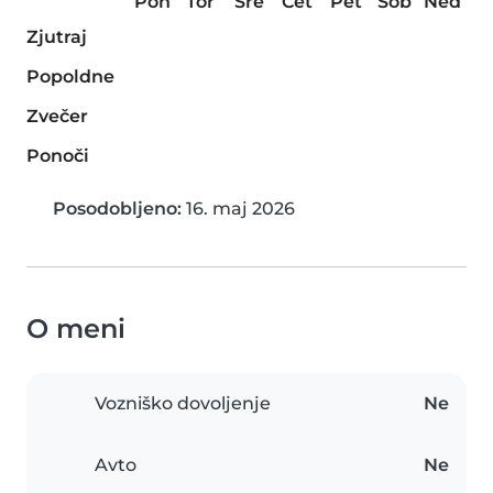
Pon
Tor
Sre
Čet
Pet
Sob
Ned
Zjutraj
Popoldne
Zvečer
Ponoči
Posodobljeno:
16. maj 2026
O meni
Vozniško dovoljenje
Ne
Avto
Ne