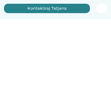
Kontaktiraj Tatjana
Slovenščina
Kako deluje
Pomoč
Pogoji in zasebnost
Cenik
Podrobnosti o podjetju
Babysits za organizacije
Standardi skupnosti