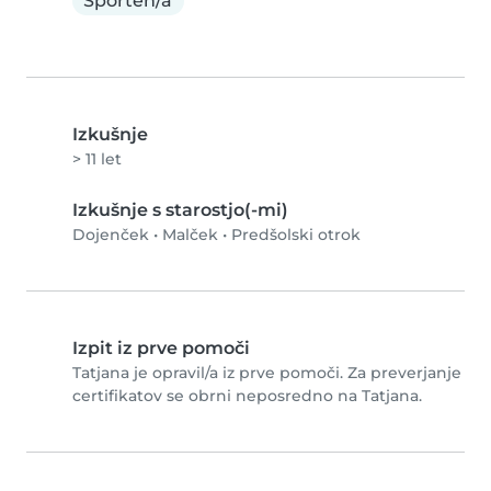
Športen/a
Izkušnje
> 11 let
Izkušnje s starostjo(-mi)
Dojenček
•
Malček
•
Predšolski otrok
Izpit iz prve pomoči
Tatjana je opravil/a iz prve pomoči. Za preverjanje
certifikatov se obrni neposredno na Tatjana.