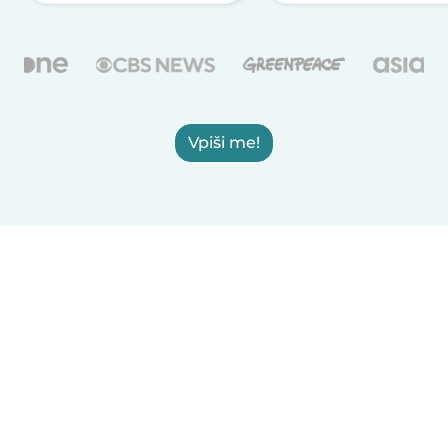
Vpiši me!