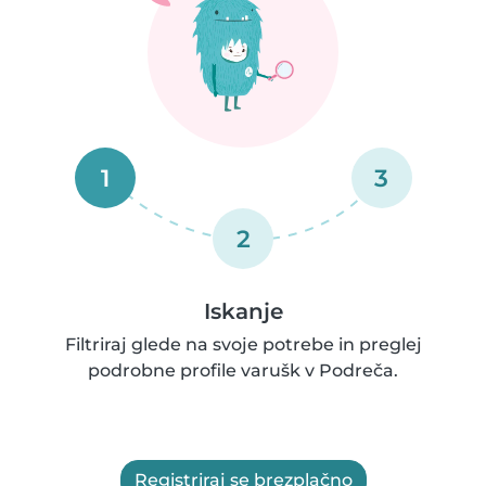
1
3
2
Iskanje
Filtriraj glede na svoje potrebe in preglej
podrobne profile varušk v Podreča.
Registriraj se brezplačno