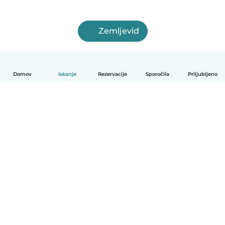
Zemljevid
Domov
Iskanje
Rezervacije
Sporočila
Priljubljeno
Slovenščina
Kako deluje
Pomoč
Pogoji in zasebnost
Cenik
Podrobnosti o podjetju
Babysits za organizacije
Standardi skupnosti