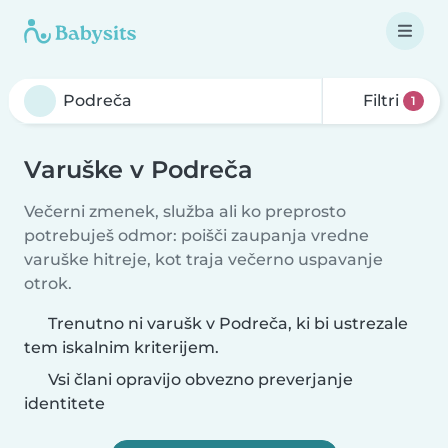
Filtri
1
Varuške v Podreča
Večerni zmenek, služba ali ko preprosto
potrebuješ odmor: poišči zaupanja vredne
varuške hitreje, kot traja večerno uspavanje
otrok.
Trenutno ni varušk v Podreča, ki bi ustrezale
tem iskalnim kriterijem.
Vsi člani opravijo obvezno preverjanje
identitete