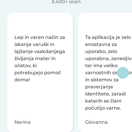
3.400+ ocen
Lep in varen način za
Ta aplikacija je zelo
iskanje varušk in
enostavna za
lajšanje vsakdanjega
uporabo, zelo
življenja mater in
uporabna, zanesljiv
očetov, ki
ter ima veliko
potrebujejo pomoč
varnostnih sistemo
doma!
in sistemov za
preverjanje
identitete, zaradi
katerih se člani
počutijo varne.
Nerina
Giovanna