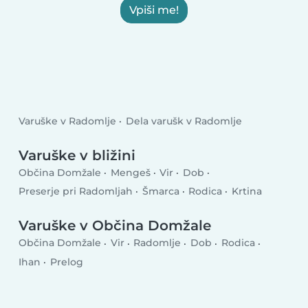
Vpiši me!
Varuške v Radomlje
Dela varušk v Radomlje
Varuške v bližini
Občina Domžale
Mengeš
Vir
Dob
Preserje pri Radomljah
Šmarca
Rodica
Krtina
Varuške v Občina Domžale
Občina Domžale
Vir
Radomlje
Dob
Rodica
Ihan
Prelog