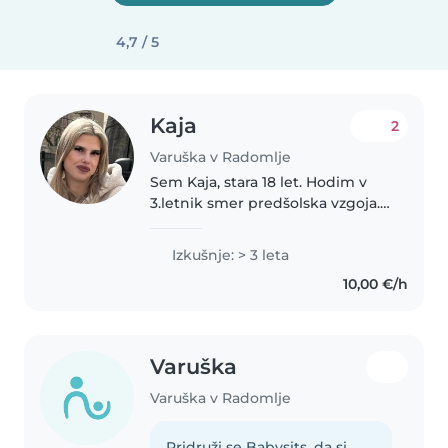
4,7 / 5
Kaja
2
Varuška v Radomlje
Sem Kaja, stara 18 let. Hodim v
3.letnik smer predšolska vzgoja.
Imam izkušnje največ s
predšolskimi otroci. Sem tudi
Izkušnje: > 3 leta
delala že v vrtcu, kjer sem dobila
10,00 €/h
same pohvale in dobre ocene...
Varuška
Varuška v Radomlje
Pridruži se Babysits, da si