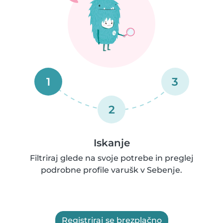
1
3
2
Iskanje
Filtriraj glede na svoje potrebe in preglej
podrobne profile varušk v Sebenje.
Registriraj se brezplačno