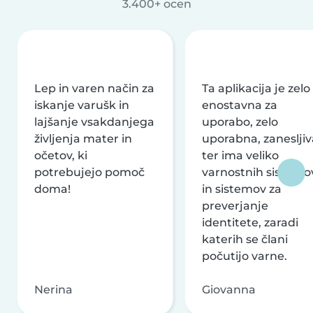
3.400+ ocen
Lep in varen način za
Ta aplikacija je zelo
iskanje varušk in
enostavna za
lajšanje vsakdanjega
uporabo, zelo
življenja mater in
uporabna, zanesljiv
očetov, ki
ter ima veliko
potrebujejo pomoč
varnostnih sistemo
doma!
in sistemov za
preverjanje
identitete, zaradi
katerih se člani
počutijo varne.
Nerina
Giovanna