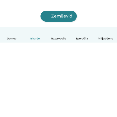
Zemljevid
Domov
Iskanje
Rezervacije
Sporočila
Priljubljeno
Slovenščina
Kako deluje
Pomoč
Pogoji in zasebnost
Cenik
Podrobnosti o podjetju
Babysits za organizacije
Standardi skupnosti