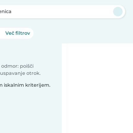
enica
Več filtrov
 odmor: poišči
 uspavanje otrok.
m iskalnim kriterijem.