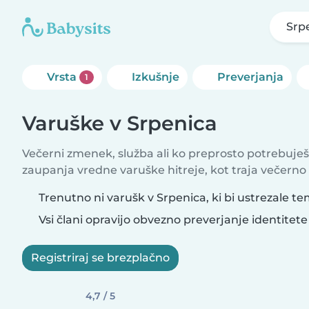
Srp
Vrsta
Izkušnje
Preverjanja
1
Varuške v Srpenica
Večerni zmenek, služba ali ko preprosto potrebuješ
zaupanja vredne varuške hitreje, kot traja večerno
Trenutno ni varušk v Srpenica, ki bi ustrezale te
Vsi člani opravijo obvezno preverjanje identitete
Registriraj se brezplačno
4,7 / 5