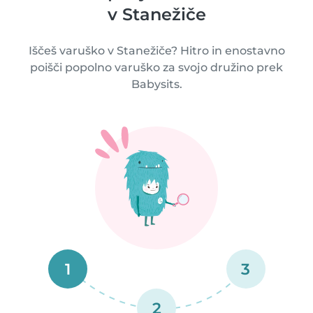
v Stanežiče
Iščeš varuško v Stanežiče? Hitro in enostavno
poišči popolno varuško za svojo družino prek
Babysits.
1
3
2