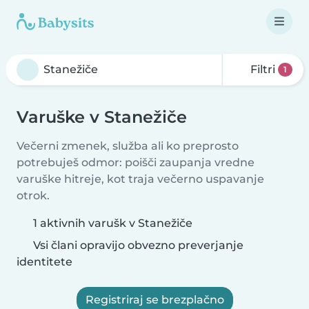
Filtri
1
Varuške v Stanežiče
Večerni zmenek, služba ali ko preprosto
potrebuješ odmor: poišči zaupanja vredne
varuške hitreje, kot traja večerno uspavanje
otrok.
1 aktivnih varušk v Stanežiče
Vsi člani opravijo obvezno preverjanje
identitete
Registriraj se brezplačno