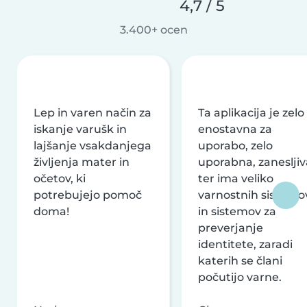
4,7 / 5
3.400+ ocen
Lep in varen način za
Ta aplikacija je zelo
iskanje varušk in
enostavna za
lajšanje vsakdanjega
uporabo, zelo
življenja mater in
uporabna, zanesljiv
očetov, ki
ter ima veliko
potrebujejo pomoč
varnostnih sistemo
doma!
in sistemov za
preverjanje
identitete, zaradi
katerih se člani
počutijo varne.