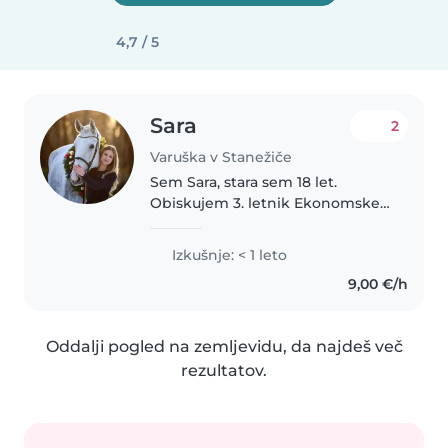
4,7 / 5
Sara
2
Varuška v Stanežiče
Sem Sara, stara sem 18 let.
Obiskujem 3. letnik Ekonomske
šole v Ljubljani. Rada ustvarjam
in uporabljam svojo domišljijo.
Izkušnje: < 1 leto
Treniram jahanje na osnovno/
9,00 €/h
športnem levelu in imam
svojega..
Oddalji pogled na zemljevidu, da najdeš več
rezultatov.