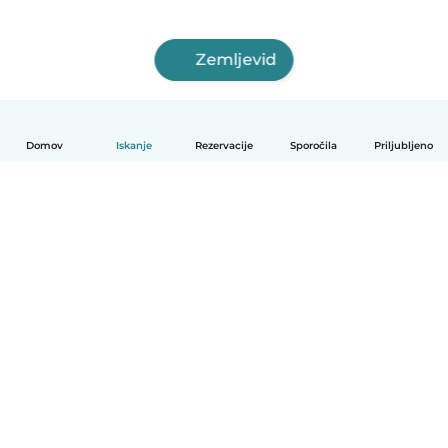
Zemljevid
Domov
Iskanje
Rezervacije
Sporočila
Priljubljeno
Slovenščina
Kako deluje
Pomoč
Pogoji in zasebnost
Cenik
Podrobnosti o podjetju
Babysits za organizacije
Standardi skupnosti