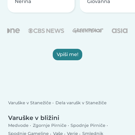
Nerina
Giovanna
Vpiši me!
Varuške v Stanežiče
Dela varušk v Stanežiče
Varuške v bližini
Medvode
Zgornje Pirniče
Spodnje Pirniče
Spodnje Gameljne
Vaše
Verje
Smlednik