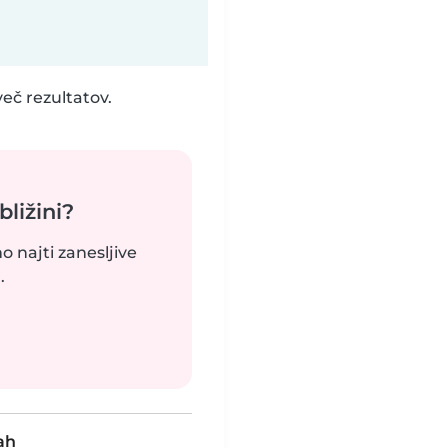
eč rezultatov.
bližini?
o najti zanesljive
.
ah