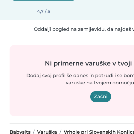
4,7 / 5
Oddalji pogled na zemljevidu, da najdeš v
Ni primerne varuške v tvoji 
Dodaj svoj profil še danes in potrudili se bom
varuške na tvojem območju
Začni
Babysits
Varuška
Vrhole pri Slovenskih Konjic