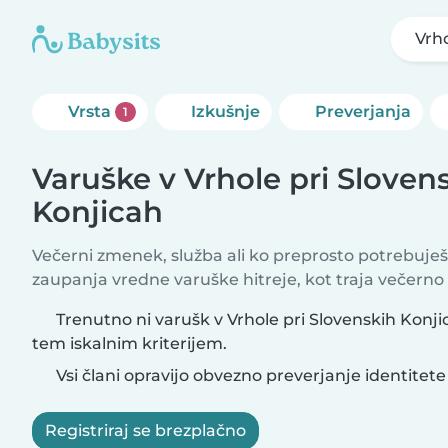
Vrho
Vrsta
Izkušnje
Preverjanja
1
Varuške v Vrhole pri Sloven
Konjicah
Večerni zmenek, služba ali ko preprosto potrebuješ
zaupanja vredne varuške hitreje, kot traja večerno
Trenutno ni varušk v Vrhole pri Slovenskih Konjic
tem iskalnim kriterijem.
Vsi člani opravijo obvezno preverjanje identitete
Registriraj se brezplačno