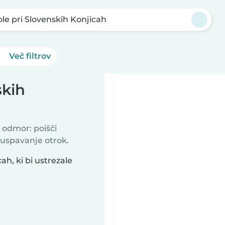
le pri Slovenskih Konjicah
Več filtrov
skih
 odmor: poišči
 uspavanje otrok.
ah, ki bi ustrezale