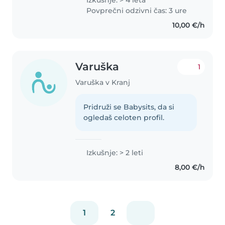
Izkušnje: > 4 leta
Povprečni odzivni čas: 3 ure
10,00 €/h
Varuška
1
Varuška v Kranj
Pridruži se Babysits, da si
ogledaš celoten profil.
Izkušnje: > 2 leti
8,00 €/h
1
2