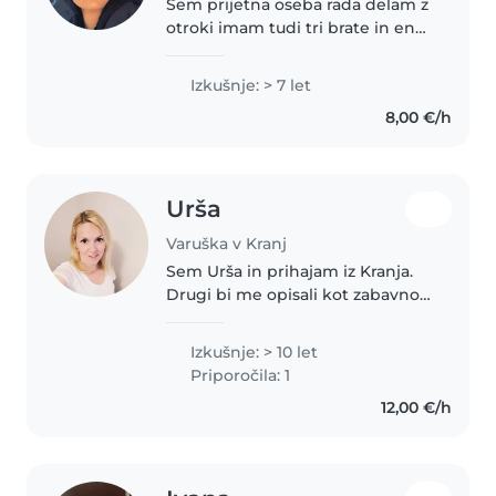
Sem prijetna oseba rada delam z
otroki imam tudi tri brate in eno
sestro vse mlajše veliko časa so
preživeli z mano rada se učim in
Izkušnje: > 7 let
z mlajšimi nove stvari tudi z
8,00 €/h
dojenčki znam vse..
Urša
Varuška v Kranj
Sem Urša in prihajam iz Kranja.
Drugi bi me opisali kot zabavno,
prijetno, pozitivno in skrbno
osebo. Po poklicu sem
Izkušnje: > 10 let
pomočnica vzgojiteljice. Z
Priporočila: 1
varstvom otrok imam veliko
12,00 €/h
izkušenj,..