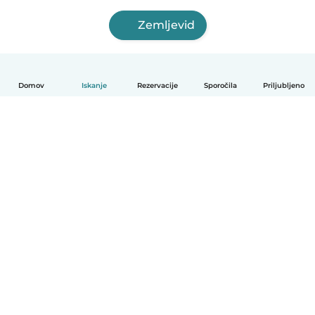
Zemljevid
Domov
Iskanje
Rezervacije
Sporočila
Priljubljeno
Slovenščina
Kako deluje
Pomoč
Pogoji in zasebnost
Cenik
Podrobnosti o podjetju
Babysits za organizacije
Standardi skupnosti