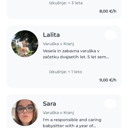
Izkušnje: > 3 leta
predšolskih in osnovnošolskih
8,00 €/h
otrok. Sem ljubiteljica športa,..
Lalita
Varuška v Kranj
Vesela in zabavna varuška v
začetku dvajsetih let. 5 let sem
delala v gostinjstvu, kar se tiče
otrok, pa imam 4 male sestične
Izkušnje: < 1 leto
in bratranca, pri katerih sem se
9,00 €/h
naučila veliko potrpežljivosti..
Sara
Varuška v Kranj
I'm a responsible and caring
babysitter with a year of