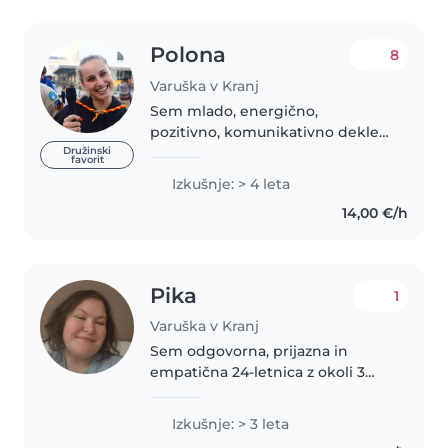
Polona
8
Varuška v Kranj
Sem mlado, energično,
pozitivno, komunikativno dekle
iz Kranja. Zeloo rada ustvarjam,
Družinski
favorit
obožujem ročna dela in rada sem
Izkušnje: > 4 leta
v naravi, hribih, na svežem zraku,..
14,00 €/h
Po gimnaziji sem naredila..
Pika
1
Varuška v Kranj
Sem odgovorna, prijazna in
empatična 24-letnica z okoli 3
leti izkušenj na področju varstva
otrok od dojenčkov do
Izkušnje: > 3 leta
predšolskih otrok in včasih tudi