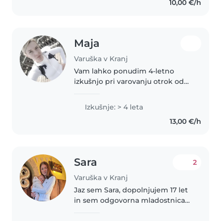
10,00 €/h
šoloobveznih otrok. Govorim
slovensko..
Maja
Varuška v Kranj
Vam lahko ponudim 4-letno
izkušnjo pri varovanju otrok od
dojenčka do najstnika. Pridno
sem osveščen/a pri otroškem
Izkušnje: > 4 leta
razvoju in prve pomoči.
13,00 €/h
Navdušuje me branje,
ustvarjalnost in organiziranje..
Sara
2
Varuška v Kranj
Jaz sem Sara, dopolnjujem 17 let
in sem odgovorna mladostnica
stremi leti izkušenj pri varstvu
otrok, predvsem malčkov,