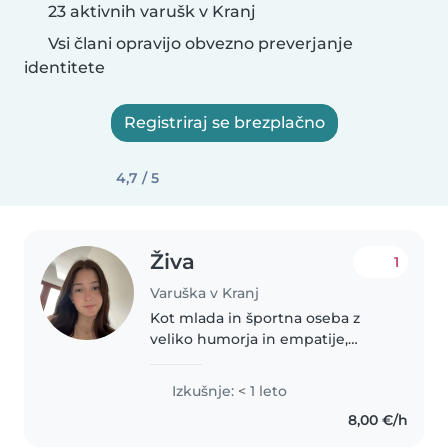
23 aktivnih varušk v Kranj
Vsi člani opravijo obvezno preverjanje
identitete
Registriraj se brezplačno
4,7 / 5
Živa
1
Varuška v Kranj
Kot mlada in športna oseba z
veliko humorja in empatije,
ponujam svoje storitve varovanja
otrok. Čeprav hodim na prakso v
Izkušnje: < 1 leto
vrtec bi kakšna nova izkušnja še
8,00 €/h
kako prav prišla, z veseljem..