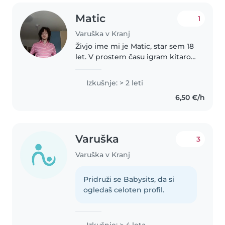
Matic
1
Varuška v Kranj
Živjo ime mi je Matic, star sem 18
let. V prostem času igram kitaro,
pojem ter se ukvarjam s
športom. Imam izkušnje z
Izkušnje: > 2 leti
čuvanjem 2 nečakov ter
6,50 €/h
nečakinje. Sam imam ADHD,
pazil sem tudi..
Varuška
3
Varuška v Kranj
Pridruži se Babysits, da si
ogledaš celoten profil.