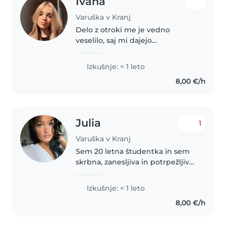
Ivana
Varuška v Kranj
Delo z otroki me je vedno
veselilo, saj mi dajejo
pomirjujočo energijo. Pazila sem
veliko mlajših družinskih članov
Izkušnje: < 1 leto
in imam izkušnje z varstvom
8,00 €/h
dveh predšolskih otrok tuje
družine...
Julia
1
Varuška v Kranj
Sem 20 letna študentka in sem
skrbna, zanesljiva in potrpežljiva
varuška z veseljem do dela z
otroki. Pomembno mi je, da se
Izkušnje: < 1 leto
otroci ob meni počutijo varne,
8,00 €/h
sprejete in slišane. Sem..