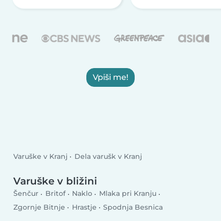
Vpiši me!
Varuške v Kranj
Dela varušk v Kranj
Varuške v bližini
Šenčur
Britof
Naklo
Mlaka pri Kranju
Zgornje Bitnje
Hrastje
Spodnja Besnica