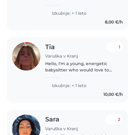
experience looking after
toddlers and preschoolers. I'm
Izkušnje: > 1 leto
comfortable with pets, cooking,
8,00 €/h
chores, and can assist with
homework...
Tia
1
Varuška v Kranj
Hello, I'm a young, energetic
babysitter who would love to
care for your children. I'm 18
years old and I speak both
Izkušnje: < 1 leto
English and Slovenian. I have
10,00 €/h
experience with toddlers and
babies,..
Sara
2
Varuška v Kranj