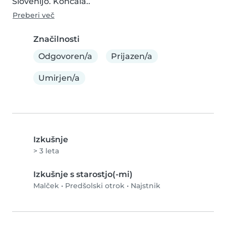
Slovenijo. Končala..
Preberi več
Značilnosti
Odgovoren/a
Prijazen/a
Umirjen/a
Izkušnje
> 3 leta
Izkušnje s starostjo(-mi)
Malček
•
Predšolski otrok
•
Najstnik