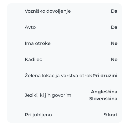
Vozniško dovoljenje
Da
Avto
Da
Ima otroke
Ne
Kadilec
Ne
Želena lokacija varstva otrok
Pri družini
Angleščina
Jeziki, ki jih govorim
Slovenščina
Priljubljeno
9 krat