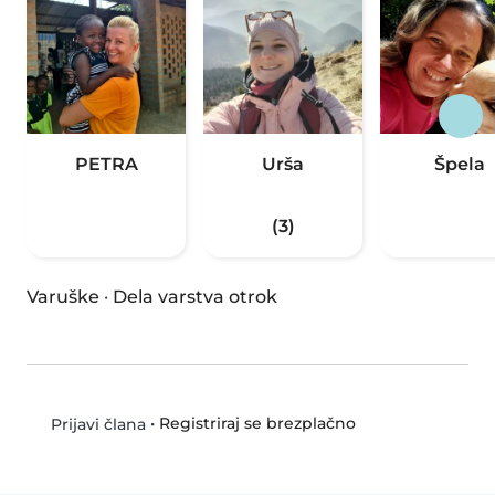
PETRA
Urša
Špela
(3)
Varuške
·
Dela varstva otrok
•
Registriraj se brezplačno
Prijavi člana