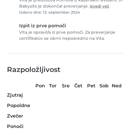
Vita je predložil/a Potrdila iz kazenskih evidenc in
Babysits je dokončal preverjanje.
Izvedi več
Izdano dne: 13. september 2024
Izpit iz prve pomoči
Vita je opravil/a iz prve pomoči. Za preverjanje
certifikatov se obrni neposredno na Vita.
Razpoložljivost
Pon
Tor
Sre
Čet
Pet
Sob
Ned
Zjutraj
Popoldne
Zvečer
Ponoči