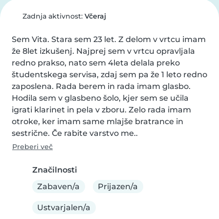
Zadnja aktivnost:
Včeraj
Sem Vita. Stara sem 23 let. Z delom v vrtcu imam 
že 8let izkušenj. Najprej sem v vrtcu opravljala 
redno prakso, nato sem 4leta delala preko 
študentskega servisa, zdaj sem pa že 1 leto redno 
zaposlena. Rada berem in rada imam glasbo. 
Hodila sem v glasbeno šolo, kjer sem se učila 
igrati klarinet in pela v zboru. Zelo rada imam 
otroke, ker imam same mlajše bratrance in 
sestrične. Če rabite varstvo me..
Preberi več
Značilnosti
Zabaven/a
Prijazen/a
Ustvarjalen/a