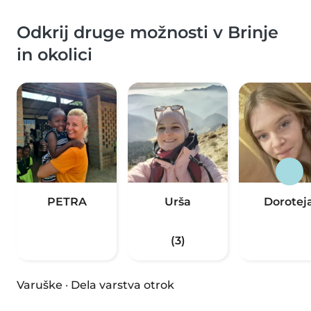
Odkrij druge možnosti v Brinje
in okolici
PETRA
Urša
Dorotej
(3)
Varuške
·
Dela varstva otrok