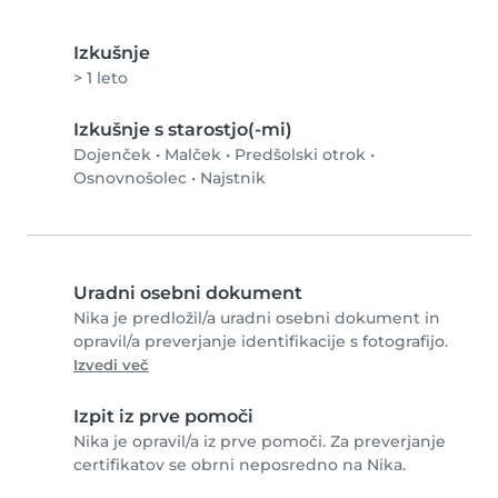
Izkušnje
> 1 leto
Izkušnje s starostjo(-mi)
Dojenček
•
Malček
•
Predšolski otrok
•
Osnovnošolec
•
Najstnik
Uradni osebni dokument
Nika je predložil/a uradni osebni dokument in
opravil/a preverjanje identifikacije s fotografijo.
Izvedi več
Izpit iz prve pomoči
Nika je opravil/a iz prve pomoči. Za preverjanje
certifikatov se obrni neposredno na Nika.