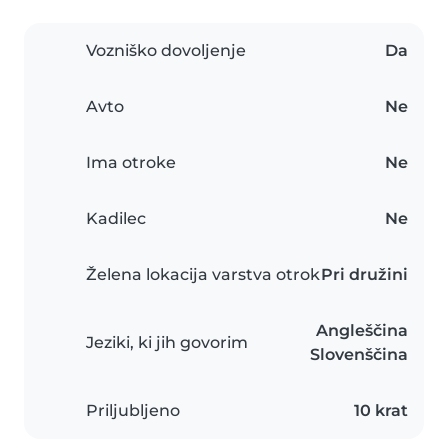
Vozniško dovoljenje
Da
Avto
Ne
Ima otroke
Ne
Kadilec
Ne
Želena lokacija varstva otrok
Pri družini
Angleščina
Jeziki, ki jih govorim
Slovenščina
Priljubljeno
10 krat