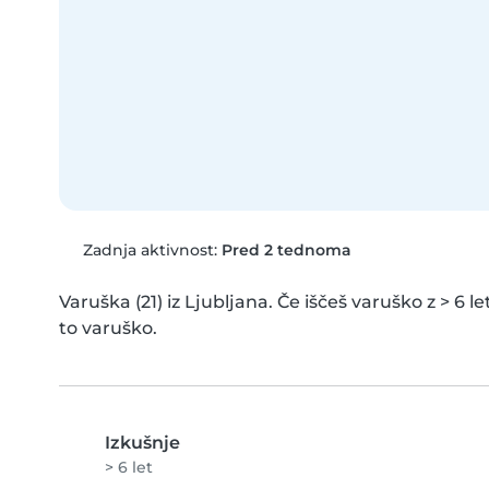
Zadnja aktivnost:
Pred 2 tednoma
Varuška (21) iz Ljubljana. Če iščeš varuško z > 6 let
to varuško.
Izkušnje
> 6 let