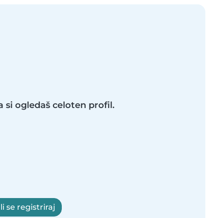
a si ogledaš celoten profil.
li se registriraj