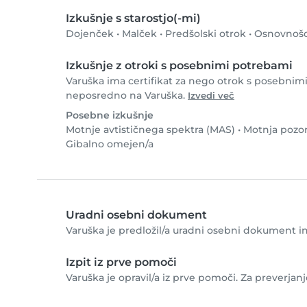
Izkušnje s starostjo(-mi)
Dojenček
•
Malček
•
Predšolski otrok
•
Osnovnošo
Izkušnje z otroki s posebnimi potrebami
Varuška ima certifikat za nego otrok s posebnimi
neposredno na Varuška.
Izvedi več
Posebne izkušnje
Motnje avtističnega spektra (MAS)
•
Motnja pozor
Gibalno omejen/a
Uradni osebni dokument
Varuška je predložil/a uradni osebni dokument in o
Izpit iz prve pomoči
Varuška je opravil/a iz prve pomoči. Za preverjan