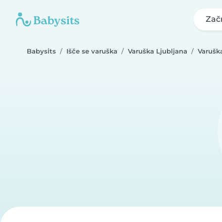
Zač
Babysits
Išče se varuška
Varuška Ljubljana
Varušk